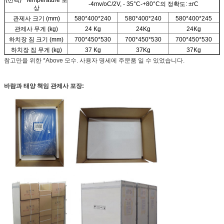
-4mv/oC/2V, - 35°C-+80°C의 정확도: ±rC
상
관제사 크기 (mm)
580*400*240
580*400*240
580*400*245
관제사 무게 (kg)
24 Kg
24Kg
24Kg
하치장 짐 크기 (mm)
700*450*530
700*450*530
700*450*530
하치장 짐 무게 (kg)
37 Kg
37Kg
37Kg
참고만을 위한 *Above 모수. 사용자 명세에 주문품 일 수 있었습니다.
바람과 태양 책임 관제사 포장: