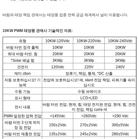
바람과 태양 책임 관제사는 태양풍 잡종 전력 공급 체계에서 널리 이용됩니다.
10KW PWM 태양풍 관제사 기술적인 자료:
유형
10KW-120Vdc
10KW-220Vdc
10KW-240Vdc
바람 터빈 정격 출력
10KW
10KW
10KW
최대 바람 터빈. 힘
20KW
20KW
20KW
*Solar 패널 힘
3KWp
3KWp
3KWp
건전지
120Vdc
220V
240V
재미 ction
정류기, 책임, 통제, *DC 산출
자동 보호하십시오! 기
전압에 보호하십시오! 에, stant 전압 책임, 피뢰기를 속이
능에
십시오
수동 기능
수동 브레이크
표시 형태
LCD+LED
바람 터빈 전압, 현재, 힘; 태양 전지판 전압, 현재, 힘; 건전
전시 내용
지 전압, 책임 curre nt
PWM 일정한 압력 전압
>145Vdc
>260Vdc
>290 Vdc
바람 터빈 3 단계 하치
150±2Vdc
270±2Vdc
300±5Vdc
장 짐 전압
바람 터빈 재충전 전압
135±2Vdc
245±2Vdc
280±5Vdc