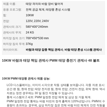
제품 이름:
태양 격자와 바람 장비 떨어져
응용 프로그램:
전력 공급 체계, 태양풍 혼성 시스템
힘:
10KW
전압:
120V, 220V, 240V
관제사의 크기:
580*400*240mm
관제사의 무게:
24 KG
하치장 짐의 크기:
700*450*530 mm
하치장 짐의 무게:
37Kg
바람과 태양 잡종 책임 관제사
바람 태양 혼성 시스템 관제사
하이라이트:
,
10KW 바람과 태양 책임 관제사 PWM 태양 충전기 관제사 48 볼트
10KW PWM 태양풍 관제사 제품 성능:
LCD 디스플레이는, 이미지 시각으로 작동 상태를 보여줍니다. 각종 자료 표시:
순간 팬 힘, 현재 전압; 태양 전지판 힘, 현재 전압; 건전지 전압, 위탁 현재. 역사
자료는 정전 경우에는 30 일 동안 저장될 수 있습니다.
통제 시스템의 2 세트: PWM 일정한 전압 체계 및 삼상 짐 거절 체계.
PWM 일정한 전압 통제는 바람 터빈의 정격 출력의 120%년입니다. PWM의 수
용량이 초과되는 경우에, 삼상 하치장 짐은 전체 바람 터빈 체계의 안전 작동을