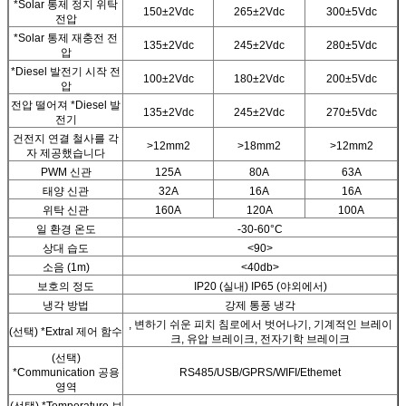
*Solar 통제 정지 위탁
150±2Vdc
265±2Vdc
300±5Vdc
전압
*Solar 통제 재충전 전
135±2Vdc
245±2Vdc
280±5Vdc
압
*Diesel 발전기 시작 전
100±2Vdc
180±2Vdc
200±5Vdc
압
전압 떨어져 *Diesel 발
135±2Vdc
245±2Vdc
270±5Vdc
전기
건전지 연결 철사를 각
>12mm2
>18mm2
>12mm2
자 제공했습니다
PWM 신관
125A
80A
63A
태양 신관
32A
16A
16A
위탁 신관
160A
120A
100A
일 환경 온도
-30-60°C
상대 습도
<90>
소음 (1m)
<40db>
보호의 정도
IP20 (실내) IP65 (야외에서)
냉각 방법
강제 통풍 냉각
, 변하기 쉬운 피치 침로에서 벗어나기, 기계적인 브레이
(선택) *Extral 제어 함수
크, 유압 브레이크, 전자기학 브레이크
(선택)
*Communication 공용
RS485/USB/GPRS/WIFI/Ethemet
영역
(선택) *Temperature 보