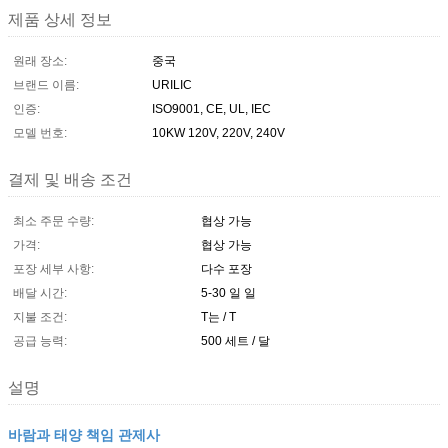
제품 상세 정보
원래 장소:
중국
브랜드 이름:
URILIC
인증:
ISO9001, CE, UL, IEC
모델 번호:
10KW 120V, 220V, 240V
결제 및 배송 조건
최소 주문 수량:
협상 가능
가격:
협상 가능
포장 세부 사항:
다수 포장
배달 시간:
5-30 일 일
지불 조건:
T는 / T
공급 능력:
500 세트 / 달
설명
바람과 태양 책임 관제사