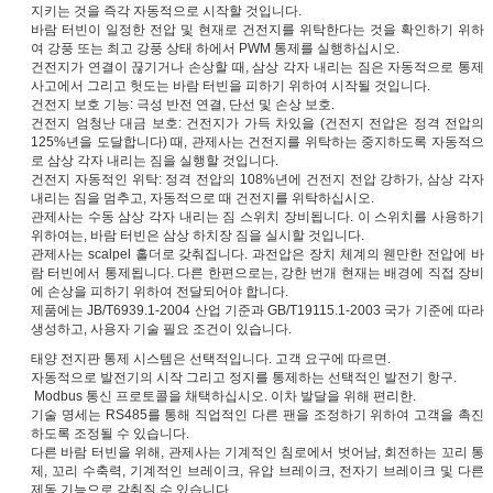
지키는 것을 즉각 자동적으로 시작할 것입니다.
바람 터빈이 일정한 전압 및 현재로 건전지를 위탁한다는 것을 확인하기 위하
여 강풍 또는 최고 강풍 상태 하에서 PWM 통제를 실행하십시오.
건전지가 연결이 끊기거나 손상할 때, 삼상 각자 내리는 짐은 자동적으로 통제
사고에서 그리고 헛도는 바람 터빈을 피하기 위하여 시작될 것입니다.
건전지 보호 기능: 극성 반전 연결, 단선 및 손상 보호.
건전지 엄청난 대금 보호: 건전지가 가득 차있을 (건전지 전압은 정격 전압의
125%년을 도달합니다) 때, 관제사는 건전지를 위탁하는 중지하도록 자동적으
로 삼상 각자 내리는 짐을 실행할 것입니다.
건전지 자동적인 위탁: 정격 전압의 108%년에 건전지 전압 강하가, 삼상 각자
내리는 짐을 멈추고, 자동적으로 때 건전지를 위탁하십시오.
관제사는 수동 삼상 각자 내리는 짐 스위치 장비됩니다. 이 스위치를 사용하기
위하여는, 바람 터빈은 삼상 하치장 짐을 실시할 것입니다.
관제사는 scalpel 홀더로 갖춰집니다. 과전압은 장치 체계의 웬만한 전압에 바
람 터빈에서 통제됩니다. 다른 한편으로는, 강한 번개 현재는 배경에 직접 장비
에 손상을 피하기 위하여 전달되어야 합니다.
제품에는 JB/T6939.1-2004 산업 기준과 GB/T19115.1-2003 국가 기준에 따라
생성하고, 사용자 기술 필요 조건이 있습니다.
태양 전지판 통제 시스템은 선택적입니다. 고객 요구에 따르면.
자동적으로 발전기의 시작 그리고 정지를 통제하는 선택적인 발전기 항구.
Modbus 통신 프로토콜을 채택하십시오. 이차 발달을 위해 편리한.
기술 명세는 RS485를 통해 직업적인 다른 팬을 조정하기 위하여 고객을 촉진
하도록 조정될 수 있습니다.
다른 바람 터빈을 위해, 관제사는 기계적인 침로에서 벗어남, 회전하는 꼬리 통
제, 꼬리 수축력, 기계적인 브레이크, 유압 브레이크, 전자기 브레이크 및 다른
제동 기능으로 갖춰질 수 있습니다.